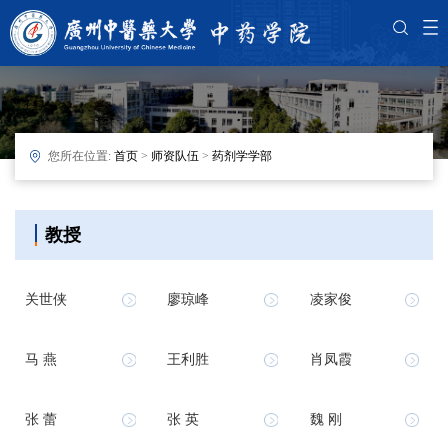
您所在位置:
首页
>
师资队伍
>
药剂学学部
教授
关世侠
廖琼峰
凌家俊
马 燕
王利胜
肖凤霞
张 蕾
张 英
魏 刚