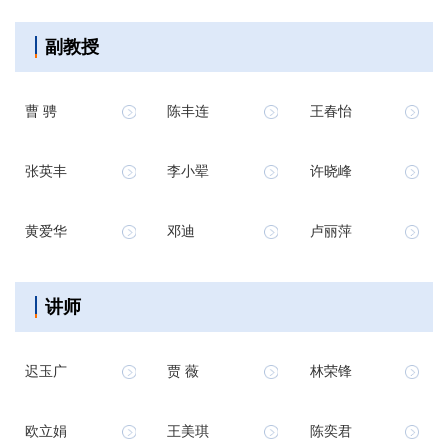
副教授
曹 骋
陈丰连
王春怡
张英丰
李小翚
许晓峰
黄爱华
邓迪
卢丽萍
讲师
迟玉广
贾 薇
林荣锋
欧立娟
王美琪
陈奕君