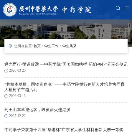
您所在位置:
首页
>
学生工作
>
学生风采
逐光而行·循道致远 —中药学院“国奖国励榜样·药韵初心”分享会侧记
2026-03-25
“共植本草根，同铸青春魂” ——中药学院举行创新人才培养协同育
人植树节主题活动
2026-03-13
药王山本草迎远客，岐黄薪火连港澳
2025-12-22
中药学子荣获第十四届“华港杯”广东省大学生材料创新大赛一等奖