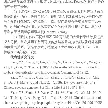
BioArt等多家媒体进行了报道，National Science Review将其作为亮点
研究进行了介绍。
（2）以DNA甲基化为代表，研究首次在群体水平对表观遗传在
作物驯化中的作用进行了解析，证明DNA甲基化可以独立于DNA变
异在作物驯化过程中发挥作用，提示我们表观遗传变异确实可以作
为一种新的遗传资源，为培育更优良的作物提供新的思路。相关结
果发表于基因组学顶级期刊Genome Biology。
（3）通过对作物不同组织不同发育时期的大量转录组数据进行
深入分析，首次揭示了基因可变剪接与基因自身特征以及所处基因
组位置的关系。该结果发表于植物分子生物学权威期刊Plant Cell，
并成为ESI高被引论文。
代表性研究论文
Shen, Y.*, Zhang, J., Liu, Y., Liu, S., Liu, Z., Duan, Z., Wang, Z.,
Zhu, B., Guo, Y., Tian, Z.† 2018. DNA methylation footprints during
soybean domestication and improvement. Genome Biol 19:128
Shen, Y.*, Liu, J., Geng, H., Zhang, J., Liu, Y., Zhang, H., Xing,
S., Du, J.†, Ma, S.†, and Tian, Z.† (2018). De novo assembly of a
Chinese soybean genome. Sci China Life Sci 61 : 871-884
Shen, Y.*, Zhou, Z.*, Wang, Z., Li, W., Fang, C., Wu, M., Ma, Y.,
Liu, T., Kong, L.A., Peng, D.L., Tian, Z.† 2014. Global dissection of
alternative splicing in paleopolyploid soybean. Plant Cell 26: 996-10058
Zhang, F.*, Shen, Y.*, Sun, S., Guo, J., Li, C., Wu, C., Li, Q.,