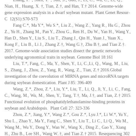
Nian, H., Huang, X. †, Tian, Z.†, and Han, T.† 2014. Genome-wide
gene expression analysis in a dwarf soybean mutant. Plant Genet Resour-
C 12(S1):S70-S73
Fang C.*, Ma Y.*, Wu S.*, Liu Z., Wang Z., Yang R., Hu G., Zhou
Z., Yu H., Zhang M., Pan Y., Zhou G., Ren H., Du W., Yan H., Wang Y.,
Han D., Shen Y., Liu S., Liu T., Zhang J., Qin H., Yuan J., Yuan X.,
Kong F., Liu B., Li J., Zhang Z.†, Wang G.†, Zhu B.†, and Tian Z.†.
2017. Genome-wide association studies dissect the genetic networks
underlying agronomical traits in soybean. Genome Biol 18:161
Liu, T.*, Fang, C., Ma, Y., Shen, Y., Li, C.,Li, Q., Wang, M., Liu,
S., Zhang, J., Zhou, Z., Yang, R., Wang, Z., Tian, Z.† 2016.Global
investigation of the coevolution of MIRNA genes and microRNA targets
during soybean domestication. Plant J 85: 396-409
Wang, Z.*, Zhou, Z.*, Liu, Y.*, Liu, T., Li, Q., Ji, Y., Li, C., Fang,
C., Wang, M., Wu, M., Shen, Y., Tang, T.†, Ma, J.†, and Tian, Z.† 2015.
Functional evolution of phosphatidylethanolamine-binding proteins in
soybean and Arabidopsis. Plant Cell 27: 323-336
Zhou, Z.*, Jiang, Y.*, Wang Z.*, Gou Z.*, Lyu J.*, Li W.*, Yu Y.,
Shu L., Zhao Y., Ma Y., Fang C., Shen Y., Liu T., Li C., Li Q., Wu M.,
Wang M., Wu Y., Dong Y., Wan W., Wang X., Ding Z., Gao Y., Xiang
H., Zhu B., Lee SH., Wang W..†, and Tian Z.† 2015. Resequencing 302