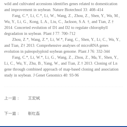
wild and cultivated accessions identifies genes related to domestication
and improvement in soybean. Nature Biotechnol 33: 408–414
Fang, C.*, Li, C.*, Li, W., Wang, Z., Zhou, Z., Shen, Y., Wu, M.,
Wu, Y., Li, G., Kong, L.A., Liu, C., Jackson, S.A. †, and Tian, Z.†
2014. Concerted evolution of D1 and D2 to regulate chlorophyll
degradation in soybean. Plant J 77: 700–712
Zhou, Z.*, Wang, Z.*, Li, W.*, Fang, C., Shen, Y., Li, C., Wu, Y.,
and Tian, Z† 2013. Comprehensive analyses of microRNA genes
evolution in paleopolyploid soybean genome. Plant J 76: 332-344
Fang, C.*, Li, W.*, Li, G., Wang, Z., Zhou, Z., Ma, Y., Shen, Y.,
Li, C., Wu, Y., Zhu, B., Yang, W., and Tian, Z.† 2013. Cloning of Ln
gene through combined approach of map-based cloning and association
study in soybean. J Genet Genomics 40: 93-96
上一篇：
王宏斌
下一篇：
靳红磊