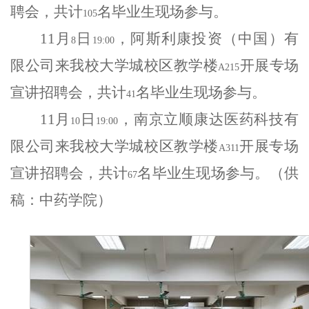
聘会，共计
名毕业生现场参与。
105
11
月
日
，阿斯利康投资（中国）有
8
19:00
限公司来我校大学城校区教学楼
开展专场
A215
宣讲招聘会，共计
名毕业生现场参与。
41
11
月
日
，南京立顺康达医药科技有
10
19:00
限公司来我校大学城校区教学楼
开展专场
A311
宣讲招聘会，共计
名毕业生现场参与。（供
67
稿：中药学院）