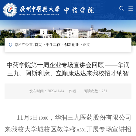
您所在位置:
首页
>
学生工作
>
创新创业
> 正文
中药学院第十周企业专场宣讲会回顾 ——华润
三九、阿斯利康、立顺康达达来我校招才纳智
发布时间：2023-11-14 作者： 阅读次数：
251
11
月
日
，华润三九医药股份有限公司
6
19:00
来我校大学城校区教学楼
开展专场宣讲招
A301