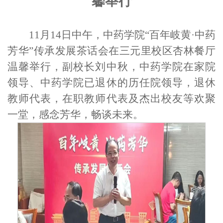
馨举行
11月14日中午，中药学院
“
百年岐黄·中药
芳华
”
传承发展
茶话会在三元里校区杏林餐厅
温馨举行，副校长刘中秋
，
中药学院在家院
领导、
中药学院
已退休的历任院领导
，
退休
教师代表，在职教师代表及
杰出校友等欢聚
一堂
，
感念芳华，畅谈未来
。