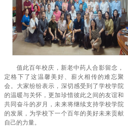
值此百年校庆，新老中药人
合影留念，
定格下了这温馨美好
、
薪火相传
的
难忘聚
会
。
大家
纷纷表示，
深切
感受到了学校
学院
的温暖与关怀，更加珍惜彼此之间的友谊和
共同奋斗的岁月
，
未来将继续
支持学校
学院
的发展，为学校
下一个百年的
美好未来贡献
自己的力量。