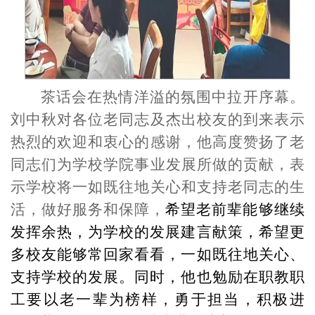
茶话会
在
热情
洋溢的氛围
中拉开序幕
。
刘中秋
对各位老同志
及杰出校友
的到来表示
热烈的欢迎和衷心的感谢
，
他
高度赞扬了老
同志们为学校
学院事业
发展所做的贡献，表
示学校将一如既往地关心和支持老同志的生
活
，
做好服务和保障，
希望
老前辈
能够继续
发挥余热，为
学校
的发展建言献策
，
希望更
多校友能够常回家看看，一如既往地关心、
支持
学校
的发展。同时，他也勉励
在职教职
工
要以老一辈为榜样，勇于担当，积极进