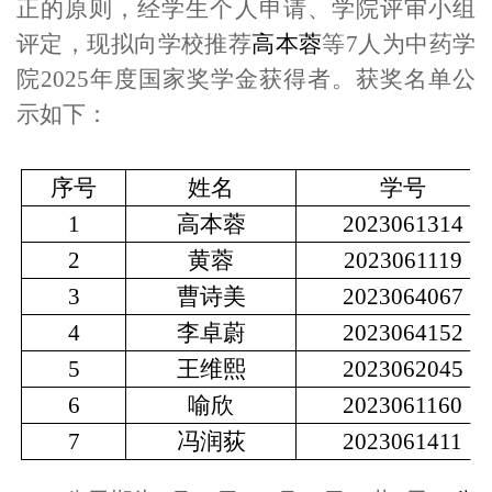
正的原则，
经
学生个人申请、学院评审小组
评定
，现
拟向学校
推荐
高本蓉
等7人为中药学
院2025
年
度国家奖学金获得者。
获奖名单公
示如下：
序号
姓名
学号
1
高本蓉
2023061314
2
黄蓉
2023061119
3
曹诗美
2023064067
4
李卓蔚
2023064152
5
王维熙
2023062045
6
喻欣
2023061160
7
冯润荻
2023061411